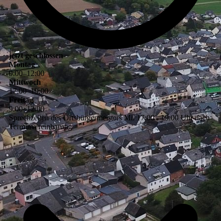
jetzt geschlossen
Montag
9
:
00
–
12
:
00
Mittwoch
17
:
00
–
19
:
00
Freitag
9
:
00
–
12
:
00
Sprechzeiten des Ortsbürgermeisters Mi. 17:00 - 19:00 Uhr nach
Terminvereinbarung