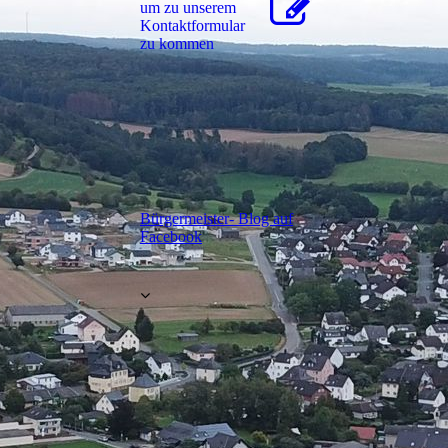
um zu unserem
Kon­takt­for­mu­lar
zu kommen
Bürgermeister- Blog auf
Facebook