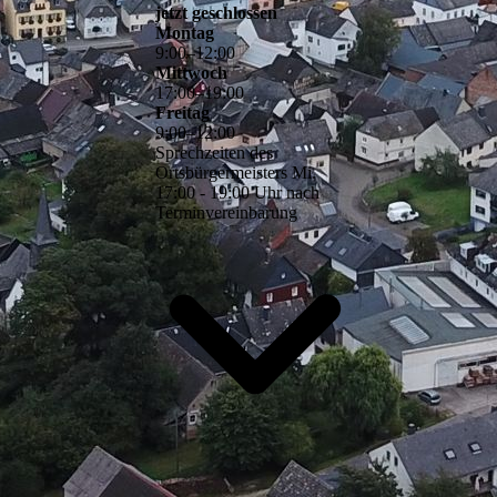
jetzt geschlossen
Montag
9
:
00
–
12
:
00
Mittwoch
17
:
00
–
19
:
00
Freitag
9
:
00
–
12
:
00
Sprechzeiten des
Ortsbürgermeisters Mi.
17:00 - 19:00 Uhr nach
Terminvereinbarung