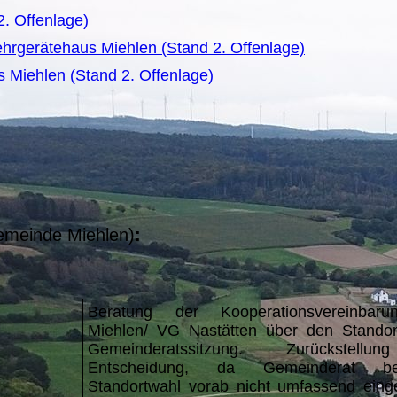
. Offenlage)
gerätehaus Miehlen (Stand 2. Offenlage)
Miehlen (Stand 2. Offenlage)
gemeinde Miehlen)
:
Beratung der Kooperationsvereinba
Miehlen/ VG Nastätten über den Standor
Gemeinderatssitzung. Zurückstell
Entscheidung, da Gemeinderat b
Standortwahl vorab nicht umfassend ein