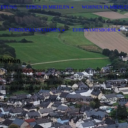
UERUNG
LEBEN IN MIEHLEN
WOHNEN IN MIEHLE
FÖRDERMASSNAHMEN
EHRENAMTSBÖRSE
Miehlen
n der Krämergasse 22 entspricht nicht mehr den Anfo
So ist es räumlich nicht mehr ausreichend, etwa hinsic
(beispielsweise für den zeitnah zusätzlich anzusc
für das es aktuell keinen Stellplatz mehr gibt).
er Freiwilligen Feuerwehr hat sich somit bereits 201
ausgesprochen.
 Bauleitplanung verantwortlich und auch Beteiligte