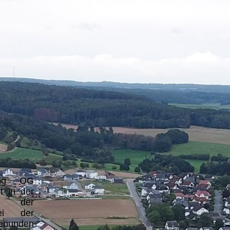
rung OG
t in der
ung der
ei der
gebunden