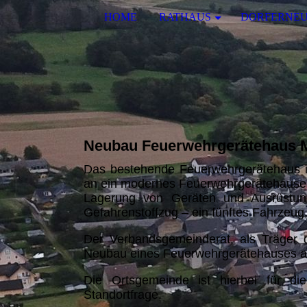
HOME
RATHAUS
DORFERNE
Neubau Feuerwehrgerätehaus 
Das bestehende Feuerwehrgerätehaus i
an ein modernes Feuerwehrgerätehauses. 
Lagerung von Geräten und Ausrüstung 
Gefahrenstoffzug – ein fünftes Fahrzeug, 
Der Verbandsgemeinderat, als Träger d
Neubau eines Feuerwehrgerätehauses 
Die Ortsgemeinde ist hierbei für die
Standortfrage.