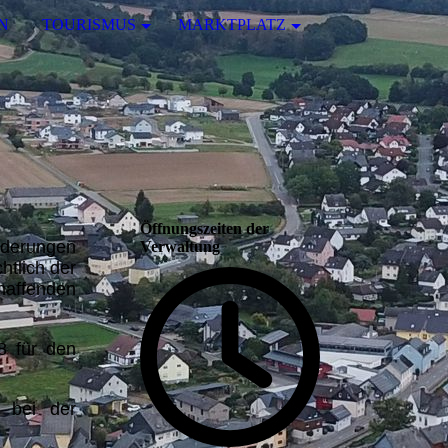
N
TOURISMUS
MARKTPLATZ
Öffnungszeiten der
rderungen
Verwaltung
htlich der
haffenden
8 für den
r bei der