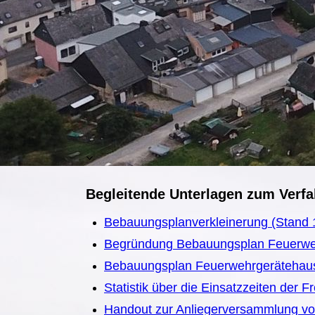
Begleitende Unterlagen zum Verfa
Bebauungsplanverkleinerung (Stand 1
Begründung Bebauungsplan Feuerwe
Bebauungsplan Feuerwehrgerätehau
Statistik über die Einsatzzeiten der 
Handout zur Anliegerversammlung v